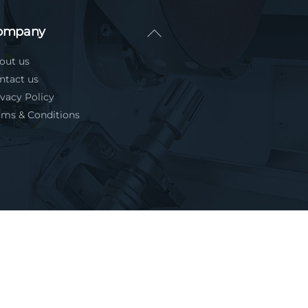
Back
ompany
To
out us
Top
ntact us
ivacy Policy
rms & Conditions