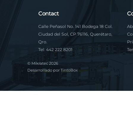
Contact
C
Calle Peñasol No. 141 Bodega 18 Col.
Ab
Ciudad del Sol, CP 76116, Querétaro,
Co
Qro.
Pr
Tel: 442 222 8201
Te
©
Mikratec
2026
Desarrollado por
TintoBox