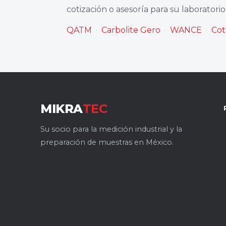
cotización o asesoría para su laboratorio
QATM
·
Carbolite Gero
·
WANCE
·
Cot
MIKRA
TEC
Su socio para la medición industrial y la
preparación de muestras en México.