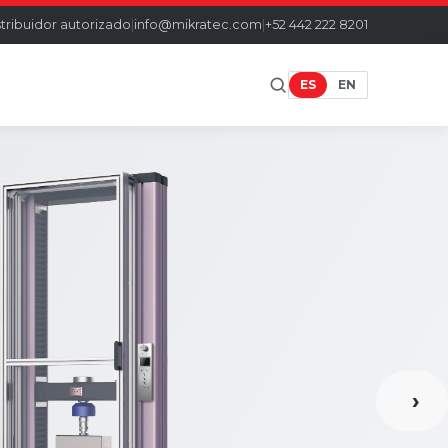
stribuidor autorizado
|
info@mikratec.com
|
+52 442 222 8201
ES
EN
›