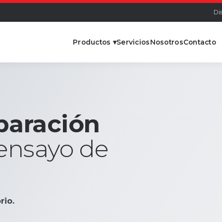
Di
Productos ▾
Servicios
Nosotros
Contacto
paración
ensayo de
rio.