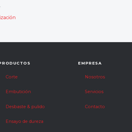
.
ización
PRODUCTOS
EMPRESA
Corte
Nosotros
Embutición
Servicios
Desbaste & pulido
Contacto
Ensayo de dureza