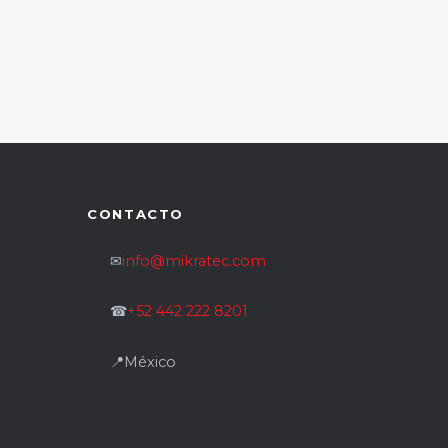
CONTACTO
✉
info@mikratec.com
☎
+52 442 222 8201
📍
México